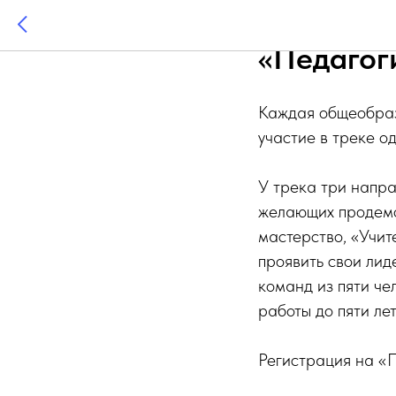
14 февра
«Педагог
Каждая общеобраз
участие в треке о
У трека три напра
желающих продемо
мастерство, «Учите
проявить свои ли
команд из пяти че
работы до пяти лет
Регистрация на «П