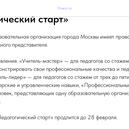
ля началась регистрация на
Новости
ический старт»
овательная организация города Москвы имеет право
дного представителя.
вления: «Учитель-мастер» — для педагогов со стажем 
нстрировать свои профессиональные качества и пед
ль-лидер» — для педагогов со стажем от трех до пяти 
дерские и управленческие навыки, «Профессиональны
ловек, представляющих одну образовательную органи
.
едагогический старт» продлится до 28 февраля.