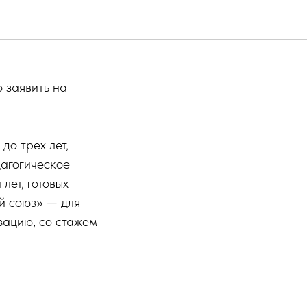
 трек
 заявить на
до трех лет,
агогическое
лет, готовых
й союз» — для
зацию, со стажем