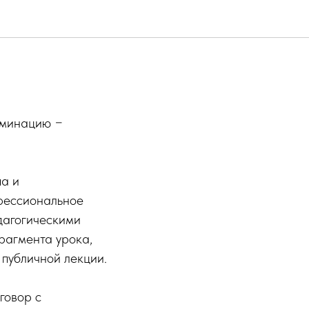
номинацию −
па и
офессиональное
дагогическими
рагмента урока,
публичной лекции.
говор с